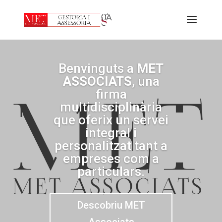
Benvinguts a
MET
ASSOCIATS
, una
firma
multidisciplinària
que oferix un servei
integral i
personalitzat tant a
empreses com a
particulars.
Descobriu MET